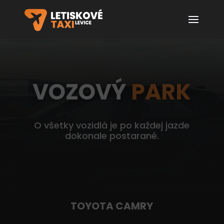
VOZOVÝ
PARK
O všetky vozidlá je po každej jazde
dokonale postarané.
TOYOTA CAMRY