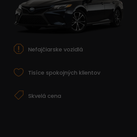
q
Nefajčiarske vozidlá

Tisíce spokojných klientov

Skvelá cena